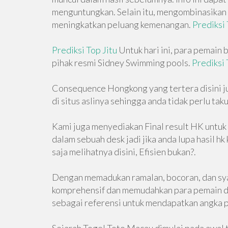
menguntungkan. Selain itu, mengombinasikan
meningkatkan peluang kemenangan.
Prediksi
Prediksi Top Jitu
Untuk hari ini, para pemain b
pihak resmi Sidney Swimming pools.
Prediksi 
Consequence Hongkong yang tertera disini j
di situs aslinya sehingga anda tidak perlu tak
Kami juga menyediakan Final result HK untuk
dalam sebuah desk jadi jika anda lupa hasil h
saja melihatnya disini, Efisien bukan?.
Dengan memadukan ramalan, bocoran, dan sya
komprehensif dan memudahkan para pemain da
sebagai referensi untuk mendapatkan angka pr