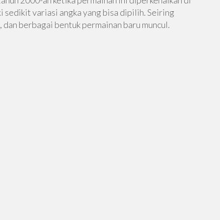
ahun 2000-an ketika permainan ini diperkenalkan di
sedikit variasi angka yang bisa dipilih. Seiring
, dan berbagai bentuk permainan baru muncul.