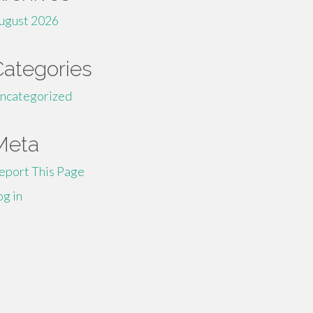
ugust 2026
Categories
ncategorized
Meta
eport This Page
og in