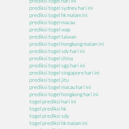
prediksi togel hari ini
prediksi togel sydney hari ini
prediksi togel hk malam ini
prediksi togel macau
prediksi togel wap
prediksi togel taiwan
prediksi togel hongkong malam ini
prediksi togel sdy hari ini
prediksi togel china
prediksi togel sgp hari ini
prediksi togel singapore hari ini
prediksi togel jitu
prediksi togel macau hari ini
prediksi togel hongkong hari ini
togel prediksi hari ini
togel prediksi hk
togel prediksi sdy
togel prediksi hk malam ini