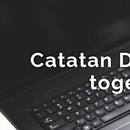
Catatan D
toge