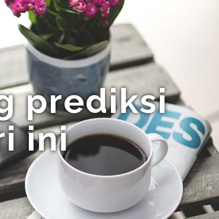
g prediksi
i ini