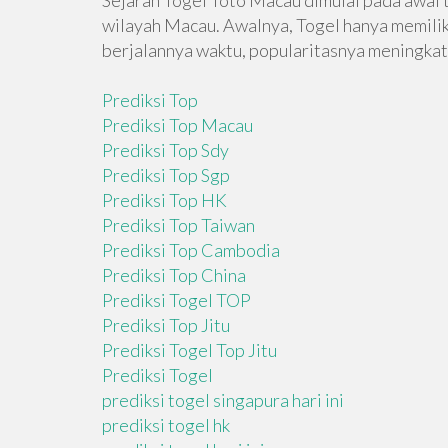
Sejarah Togel Toto Macau dimulai pada awal t
wilayah Macau. Awalnya, Togel hanya memiliki 
berjalannya waktu, popularitasnya meningkat
Prediksi Top
Prediksi Top Macau
Prediksi Top Sdy
Prediksi Top Sgp
Prediksi Top HK
Prediksi Top Taiwan
Prediksi Top Cambodia
Prediksi Top China
Prediksi Togel TOP
Prediksi Top Jitu
Prediksi Togel Top Jitu
Prediksi Togel
prediksi togel singapura hari ini
prediksi togel hk